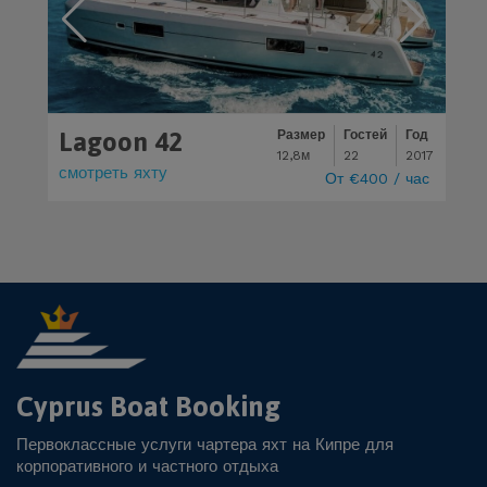
Lagoon 42
N
Размер
Гостей
Год
12,8м
22
2017
смотреть яхту
с
От
€400
/ час
Cyprus Boat Booking
Первоклассные услуги чартера яхт на Кипре для
корпоративного и частного отдыха