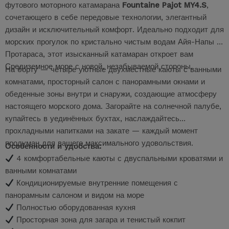
футового моторного катамарана
Fountaine Pajot MY4.S
,
сочетающего в себе передовые технологии, элегантный
дизайн и исключительный комфорт. Идеально подходит для
морских прогулок по кристально чистым водам Айя-Напы и
Протараса, этот изысканный катамаран откроет вам
Средиземное море с новой, незабываемой стороны.
На борту — четыре уютные двухместные каюты с ванными
комнатами, просторный салон с панорамными окнами и
обеденные зоны внутри и снаружи, создающие атмосферу
настоящего морского дома. Загорайте на солнечной палубе,
купайтесь в уединённых бухтах, наслаждайтесь
прохладными напитками на закате — каждый момент
продуман для вашего максимального удовольствия.
Особенности и удобства:
4 комфортабельные каюты с двуспальными кроватями и
ванными комнатами
Кондиционируемые внутренние помещения с
панорамным салоном и видом на море
Полностью оборудованная кухня
Просторная зона для загара и тенистый кокпит