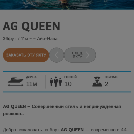
AG QUEEN
36фут / 11м ~ ~ Айя-Напа
СЛЕД.
ЗАКАЗАТЬ ЭТУ ЯХТУ
ЯХТА
ДЛИНА
ГОСТЕЙ
ЭКИПАЖ
11м
10
2
AG QUEEN – Совершенный стиль и непринуждённая
роскошь.
Добро пожаловать на борт
AG QUEEN
— современного 44-