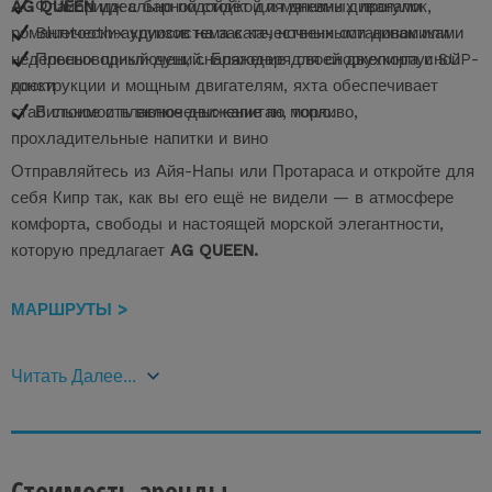
AG QUEEN
Флайбридж с барной стойкой и мягкими диванами
идеально подойдёт для дневных прогулок,
романтических круизов на закате, ночных остановок или
Bluetooth-аудиосистема с качественными динамиками
недельных приключений. Благодаря своей двухкорпусной
Пресноводный душ, снаряжение для сноркелинга и SUP-
доски
конструкции и мощным двигателям, яхта обеспечивает
стабильное и плавное движение по морю.
В стоимость включены: капитан, топливо,
прохладительные напитки и вино
Отправляйтесь из Айя-Напы или Протараса и откройте для
себя Кипр так, как вы его ещё не видели — в атмосфере
комфорта, свободы и настоящей морской элегантности,
которую предлагает
AG QUEEN.
МАРШРУТЫ >
Читать Далее...
Стоимость аренды