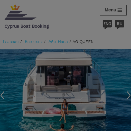
Menu
Перейти
к
Cyprus Boat Booking
содержимому
Главная
/
Все яхты
/
Айя-Напа
/ AG QUEEN